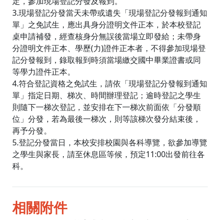
定，參加現場登記分發及報到。
3.現場登記分發當天未帶或遺失「現場登記分發報到通知
單」之免試生，應出具身分證明文件正本，於本校登記
桌申請補發，經查核身分無誤後當場立即發給；未帶身
分證明文件正本、學歷(力)證件正本者，不得參加現場登
記分發報到，錄取報到時須當場繳交國中畢業證書或同
等學力證件正本。
4.符合登記資格之免試生，請依「現場登記分發報到通知
單」指定日期、梯次、時間辦理登記；逾時登記之學生
則隨下一梯次登記，並安排在下一梯次前面依「分發順
位」分發，若為最後一梯次，則等該梯次發分結束後，
再予分發。
5.登記分發當日，本校安排校園與各科導覽，欲參加導覽
之學生與家長，請至休息區等候，預定11:00出發前往各
科。
相關附件