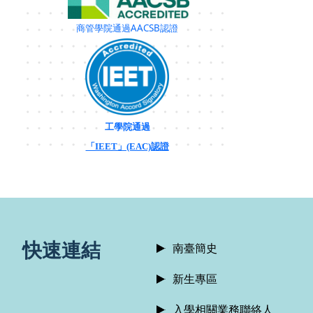
商管學院通過AACSB認證
工學院通過
「IEET」(EAC)認證
:::
快速連結
南臺簡史
新生專區
入學相關業務聯絡人