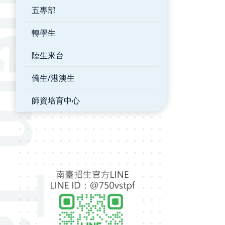
五專部
轉學生
陸生來台
僑生/港澳生
師資培育中心