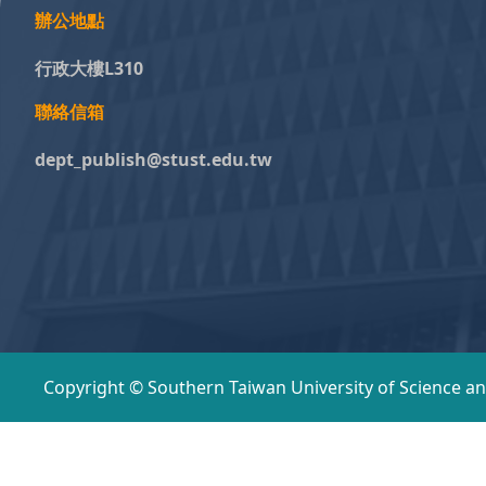
辦公地點
行政大樓L310
聯絡信箱
dept_publish@stust.edu.tw
Copyright © Southern Taiwan University of Science a