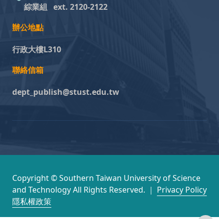
綜業組
ext. 2120-2122
辦公地點
行政大樓L310
聯絡信箱
dept_publish@stust.edu.tw
Copyright © Southern Taiwan University of Science
and Technology All Rights Reserved. ｜
Privacy Policy
隱私權政策