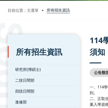
所有招生資訊
目前位置：主選單
:::
:::
11
所有招生資訊
須知
研究所(博碩士)
公告類
二技日間部
一、11
四技日間部
到。
二、正取生
進修部
棄入學資