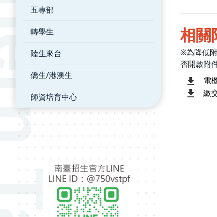
五專部
相關
轉學生
※為降低
陸生來台
否開啟附
僑生/港澳生
電
繳
師資培育中心