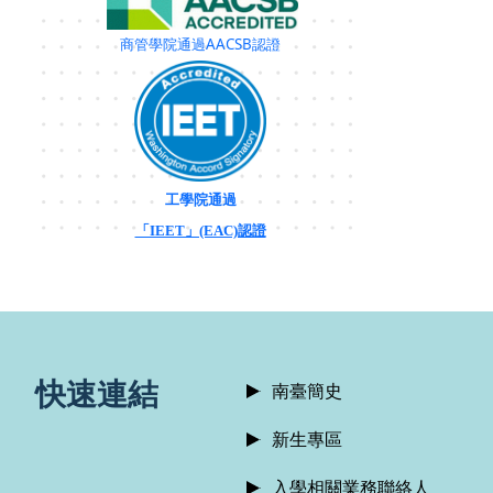
商管學院通過AACSB認證
工學院通過
「IEET」(EAC)認證
:::
快速連結
南臺簡史
新生專區
入學相關業務聯絡人