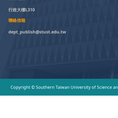
行政大樓L310
聯絡信箱
dept_publish@stust.edu.tw
Copyright © Southern Taiwan University of Science a