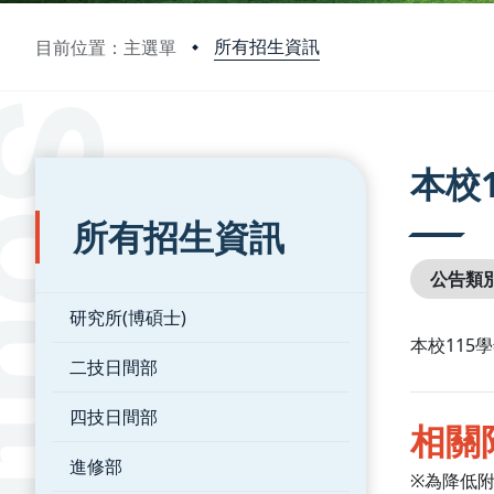
所有招生資訊
目前位置：主選單
:::
:::
本校
所有招生資訊
公告類
研究所(博碩士)
本校11
二技日間部
四技日間部
相關
進修部
※為降低