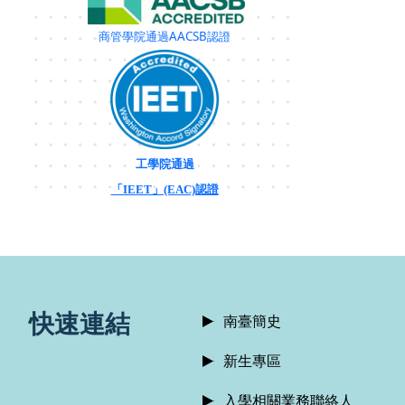
商管學院通過AACSB認證
工學院通過
「IEET」(EAC)認證
:::
快速連結
南臺簡史
新生專區
入學相關業務聯絡人