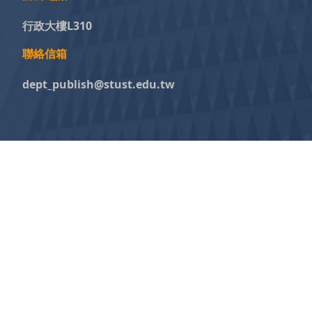
行政大樓L310
聯絡信箱
dept_publish@stust.edu.tw
Copyright © Southern Taiwan University of Science a