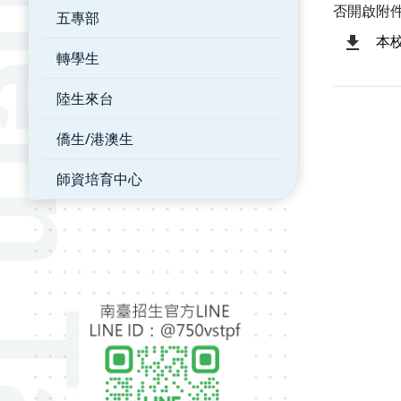
否開啟附
五專部
本
轉學生
陸生來台
僑生/港澳生
師資培育中心