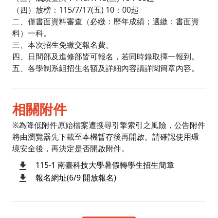
（四）放榜：115/7/17(五) 10：00起
二、僅書面資料審查（必繳：歷年成績；選繳：書面資
料）一科。
三、本次招生免繳交報名費。
四、日間部及進修部皆可報名，若同時錄取擇一報到。
五、各學制系組招生名額及詳細內容請詳閱簡章內容。
相關附件
※為降低附件原始檔案遭搜尋引擎索引之風險，公告附件
將由瀏覽器先下載至本機暫存後再開啟。請確認使用環
境安全後，再決定是否開啟附件。
115-1 南臺科技大學暑假轉學生招生簡章
報名網址(6/9 開放報名)