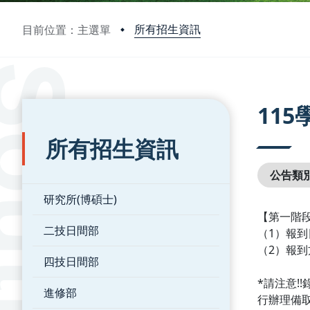
所有招生資訊
目前位置：主選單
:::
:::
11
所有招生資訊
公告類
研究所(博碩士)
【第一階
二技日間部
（1）報到
（2）報
四技日間部
*請注意
進修部
行辦理備