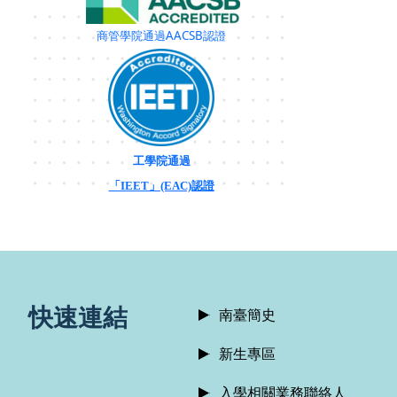
商管學院通過AACSB認證
工學院通過
「IEET」(EAC)認證
:::
快速連結
南臺簡史
新生專區
入學相關業務聯絡人