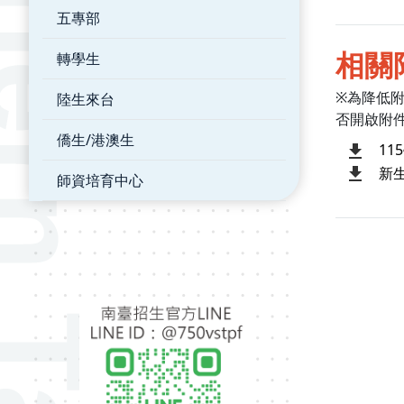
五專部
相關
轉學生
※為降低
陸生來台
否開啟附
僑生/港澳生
11
新
師資培育中心