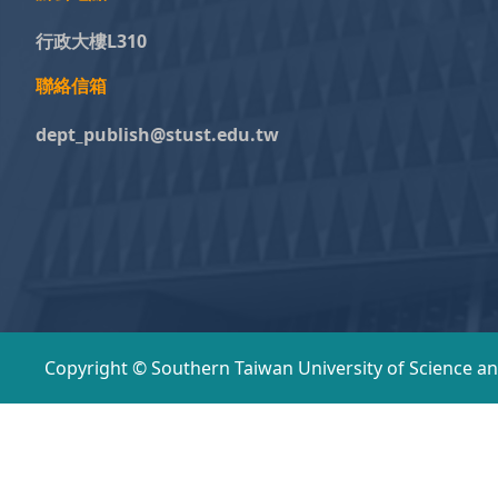
行政大樓L310
聯絡信箱
dept_publish@stust.edu.tw
Copyright © Southern Taiwan University of Science a