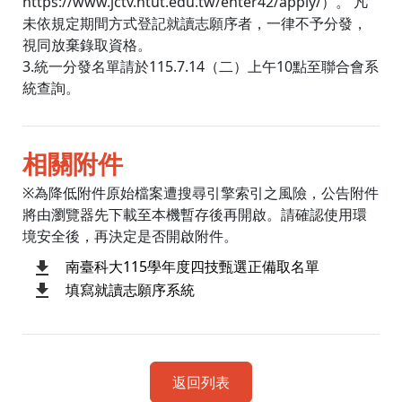
https://www.jctv.ntut.edu.tw/enter42/apply/）。 凡
未依規定期間方式登記就讀志願序者，一律不予分發，
視同放棄錄取資格。
3.統一分發名單請於115.7.14（二）上午10點至聯合會系
統查詢。
相關附件
※為降低附件原始檔案遭搜尋引擎索引之風險，公告附件
將由瀏覽器先下載至本機暫存後再開啟。請確認使用環
境安全後，再決定是否開啟附件。
南臺科大115學年度四技甄選正備取名單
填寫就讀志願序系統
返回列表