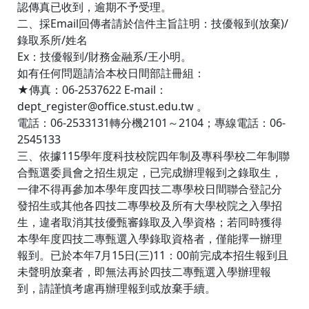
認傳真已收到，逾期不予受理。
二、採Email回傳者請於信件主旨註明：技優報到(放棄)/
錄取系所/姓名
Ex：技優報到/財務金融系/王小明。
如有任何問題請洽本校日間部註冊組：
★傳真：06-2537622 E-mail：
dept_register@office.stust.edu.tw 。
電話：06-2533131轉分機2101～2104；專線電話：06-
2545133
三、依據115學年度科技校院四年制及專科學校二年制聯
合甄選委員會之招生規定，已完成辦理報到之錄取生，
一律不得再參加本學年度四技二專學校日間聯合登記分
發招生或其他各四技二專學校及所有大學校院之入學招
生，違者取消其技優甄審錄取及入學資格；若同時獲得
本學年度四技二專甄選入學錄取資格者，僅能擇一辦理
報到。已於本年7月15日(三)11：00前完成本招生報到且
未聲明放棄者，即無法再於四技二專甄選入學辦理報
到，請謹慎考慮再辦理報到或放棄手續。