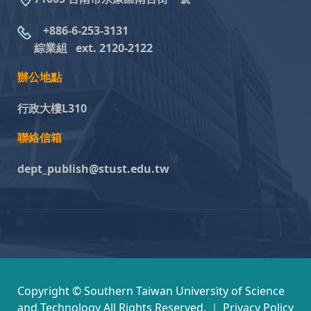
+886-6-253-3131
綜業組
ext. 2120-2122
辦公地點
行政大樓L310
聯絡信箱
dept_publish@stust.edu.tw
Copyright © Southern Taiwan University of Science
and Technology All Rights Reserved. ｜
Privacy Policy